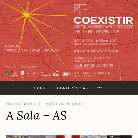
Ir
para
conteúdo
MORE
SOBRE
CONFERÊNCIAS
3 DE ABRIL DE 2018
POR
NPCPREC
A Sala – AS