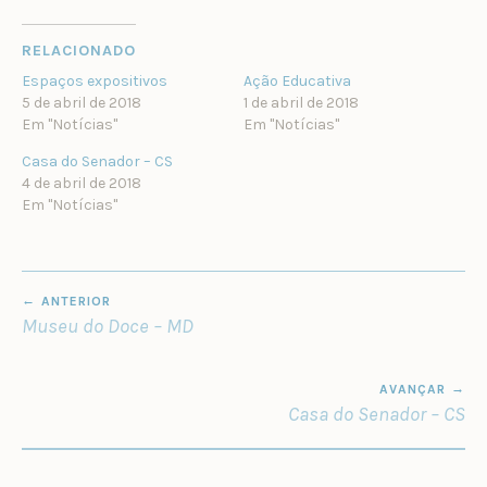
RELACIONADO
Espaços expositivos
Ação Educativa
5 de abril de 2018
1 de abril de 2018
Em "Notícias"
Em "Notícias"
Casa do Senador – CS
4 de abril de 2018
Em "Notícias"
NAVEGAÇÃO
ANTERIOR
DE
Museu do Doce – MD
POST
AVANÇAR
Casa do Senador – CS