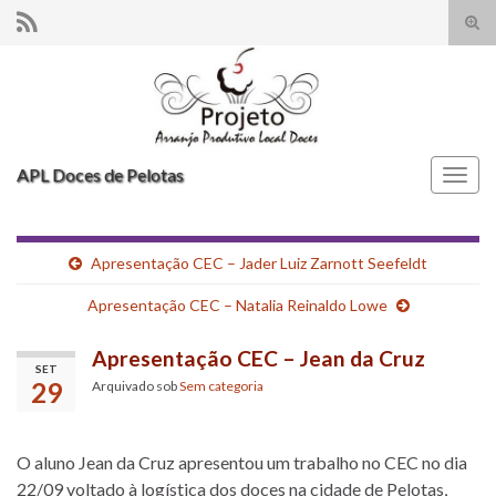
Alte
form
Search for:
de
pesq
APL Doces de Pelotas
Alter
nave
Apresentação CEC – Jader Luiz Zarnott Seefeldt
Apresentação CEC – Natalia Reinaldo Lowe
Apresentação CEC – Jean da Cruz
SET
29
Arquivado sob
Sem categoria
O aluno Jean da Cruz apresentou um trabalho no CEC no dia
22/09 voltado à logística dos doces na cidade de Pelotas,