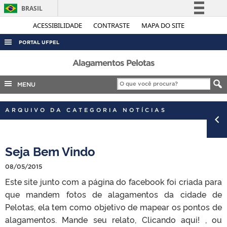
BRASIL
Simplifique!
ACESSIBILIDADE
CONTRASTE
MAPA DO SITE
Comunica BR
PORTAL UFPEL
Participe
ACESSO À INFORMAÇÃO
Alagamentos Pelotas
Acesso à informação
AUDITORIA
MENU
Legislação
COBALTO
Canais
ARQUIVO DA CATEGORIA NOTÍCIAS
CONCURSOS
EDITAIS
Seja Bem Vindo
INTERNACIONAL
OUVIDORIA
08/05/2015
Este site junto com a página do facebook foi criada para
PORTARIAS
que mandem fotos de alagamentos da cidade de
TELEFONES
Pelotas, ela tem como objetivo de mapear os pontos de
alagamentos. Mande seu relato, Clicando aqui! , ou