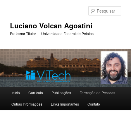
Pular
para
Pesqu
o
conteúdo
Luciano Volcan Agostini
principal
Professor Titular — Universidade Federal de Pelotas
Menu
Início
Currículo
Publicações
Formação de Pessoas
principal
Outras Informações
Links Importantes
Contato