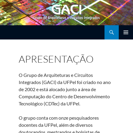
Pular
para
o
conteúdo
Pesquisar
GACI – Grupo de Arquiteturas e Circuitos Integrados
MENU
PRINCI
APRESENTAÇÃO
O Grupo de Arquiteturas e Circuitos
Integrados (GACI) da UFPel foi criado no ano
de 2002 e está alocado junto a área de
Computação do Centro de Desenvolvimento
Tecnológico (CDTec) da UFPel.
O grupo conta com onze pesquisadores
docentes da UFPel, além de diversos
doutorandos, mestrandos e bolsistas de