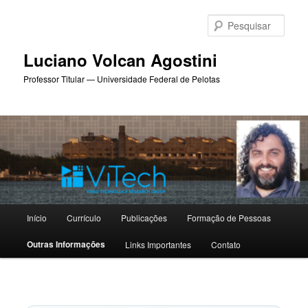
Pular
para
Pesqu
o
conteúdo
Luciano Volcan Agostini
principal
Professor Titular — Universidade Federal de Pelotas
Menu
Início
Currículo
Publicações
Formação de Pessoas
principal
Outras Informações
Links Importantes
Contato