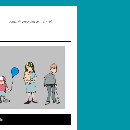
Centro de Engenharias – UFPel
to