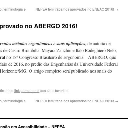
o, terminologia e
NEPEA tem trabalhos aprovados no ENEAC 2016!
→
aprovado no ABERGO 2016!
erentes métodos ergonômicos e suas aplicações
, de autoria de
s de Castro Brombilla, Mayara Zanchin e Italo Rodeghiero Neto,
ral
no 18º Congresso Brasileiro de Ergonomia – ABERGO, que
Maio de 2016, no prédio das Engenharias da Universidade Federal
orizonte/MG. O artigo completo será publicado nos anais do
dicione o
link permanente
aos seus favoritos.
o, terminologia e
NEPEA tem trabalhos aprovados no ENEAC 2016!
→
ensão em Acessibilidade – NEPEA