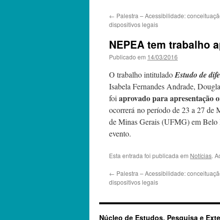
←
Palestra – Acessibilidade: conceituaçã
dispositivos legais
NEPEA tem trabalho 
Publicado em
14/03/2016
O trabalho intitulado
Estudo de dif
Isabela Fernandes Andrade, Dougla
aprovado para apresentação o
foi
ocorrerá no período de 23 a 27 de 
de Minas Gerais (UFMG) em Belo H
evento.
Esta entrada foi publicada em
Notícias
. A
←
Palestra – Acessibilidade: conceituaçã
dispositivos legais
Núcleo de Estudos, Pesquisa e Ext