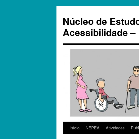
Pular
para
Núcleo de Estud
o
conteúdo
Acessibilidade 
Início
NEPEA
Atividades
Publ