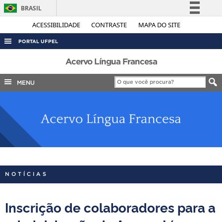
BRASIL
Simplifique!
ACESSIBILIDADE
CONTRASTE
MAPA DO SITE
Comunica BR
PORTAL UFPEL
Participe
ACESSO À INFORMAÇÃO
Acervo Língua Francesa
Acesso à informação
AUDITORIA
MENU
Legislação
COBALTO
Canais
CONCURSOS
EDITAIS
INTERNACIONAL
OUVIDORIA
NOTÍCIAS
PORTARIAS
TELEFONES
Inscrição de colaboradores para a