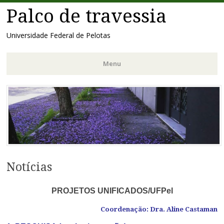
Palco de travessia
Universidade Federal de Pelotas
Menu
Pular
para
o
conteúdo
Notícias
PROJETOS UNIFICADOS/UFPel
Coordenação: Dra. Aline Castaman