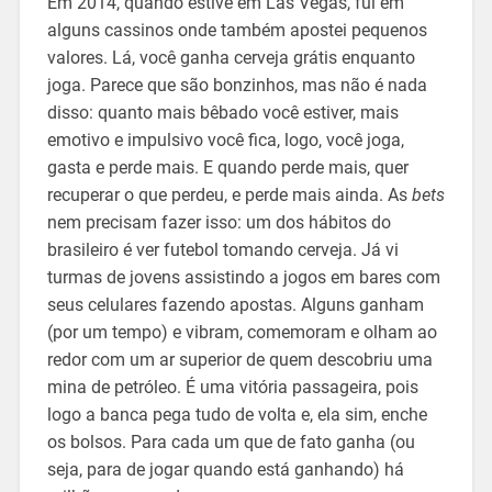
Em 2014, quando estive em Las Vegas, fui em
alguns cassinos onde também apostei pequenos
valores. Lá, você ganha cerveja grátis enquanto
joga. Parece que são bonzinhos, mas não é nada
disso: quanto mais bêbado você estiver, mais
emotivo e impulsivo você fica, logo, você joga,
gasta e perde mais. E quando perde mais, quer
recuperar o que perdeu, e perde mais ainda. As
bets
nem precisam fazer isso: um dos hábitos do
brasileiro é ver futebol tomando cerveja. Já vi
turmas de jovens assistindo a jogos em bares com
seus celulares fazendo apostas. Alguns ganham
(por um tempo) e vibram, comemoram e olham ao
redor com um ar superior de quem descobriu uma
mina de petróleo. É uma vitória passageira, pois
logo a banca pega tudo de volta e, ela sim, enche
os bolsos. Para cada um que de fato ganha (ou
seja, para de jogar quando está ganhando) há