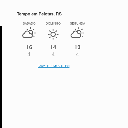
Tempo em Pelotas, RS
SÁBADO
DOMINGO
SEGUNDA
16
14
13
4
4
4
Fonte: CPPMet / UFPel