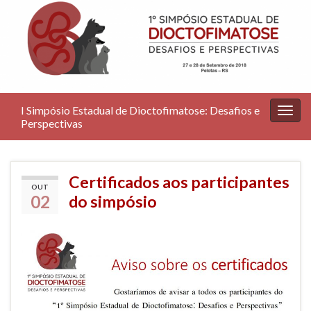
I Simpósio Estadual de Dioctofimatose: Desafios e
Alter
Perspectivas
nave
Certificados aos participantes
OUT
02
do simpósio