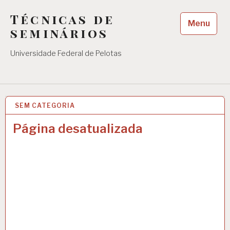
Skip
Técnicas de
to
Menu
content
seminários
Universidade Federal de Pelotas
SEM CATEGORIA
17 OUT 2021
Página desatualizada