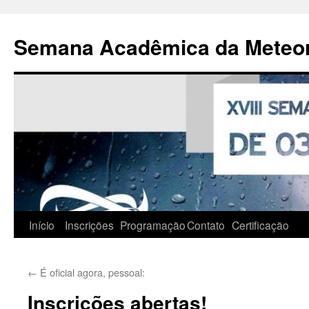
Pular
para
Semana Acadêmica da Meteor
o
conteúdo
Início
Inscrições
Programação
Contato
Certificação
←
É oficial agora, pessoal:
Inscrições abertas!