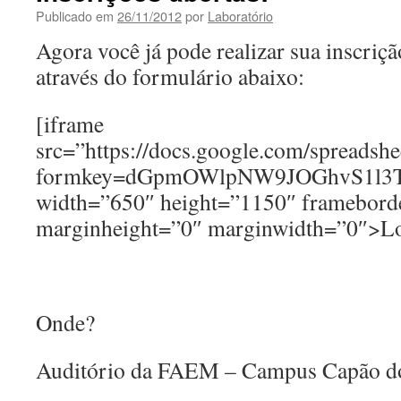
Publicado em
26/11/2012
por
Laboratório
Agora você já pode realizar sua inscriçã
através do formulário abaixo:
[iframe
src=”https://docs.google.com/spreads
formkey=dGpmOWlpNW9JOGhvS1l3
width=”650″ height=”1150″ framebord
marginheight=”0″ marginwidth=”0″>L
Onde?
Auditório da FAEM – Campus Capão d