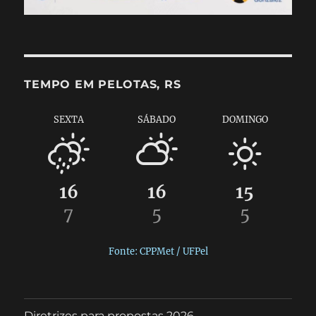
TEMPO EM PELOTAS, RS
SEXTA
SÁBADO
DOMINGO
16
16
15
7
5
5
Fonte: CPPMet / UFPel
Diretrizes para propostas 2026