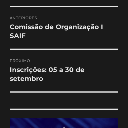
Navegação
ANTERIORES
de
Comissão de Organização I
Post
anterior:
SAIF
Post
PRÓXIMO
Inscrições: 05 a 30 de
Próximo
post:
setembro