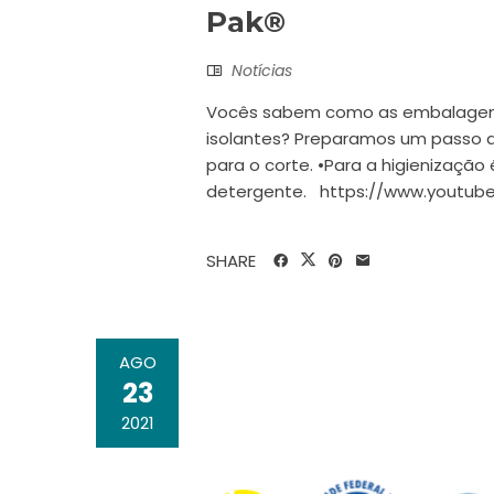
Pak®
Notícias
Vocês sabem como as embalagens
isolantes? Preparamos um passo a
para o corte. •Para a higienizaç
detergente. https://www.youtu
SHARE
AGO
23
2021