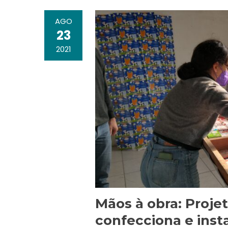
AGO
23
2021
Mãos à obra: Proj
confecciona e insta