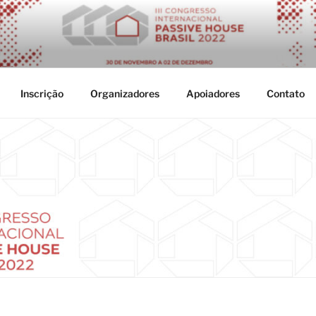
OUSE 2022
elotas, Rio Grande do Sul, Brasil
Inscrição
Organizadores
Apoiadores
Contato