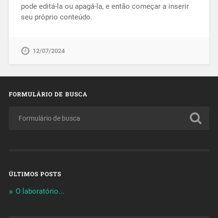
pode editá-la ou apagá-la, e então começar a inserir
seu próprio conteúdo.
12/07/2024
FORMULÁRIO DE BUSCA
ÚLTIMOS POSTS
O laboratório...