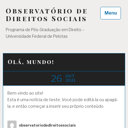
Skip
Observatório de
to
Menu
content
Direitos Sociais
Programa de Pós-Graduação em Direito –
Universidade Federal de Pelotas
Olá, mundo!
26
OUT
2021
Bem-vindo ao site!
Esta é uma notícia de teste. Você pode editá-la ou apagá-
la, e então começar a inserir seu próprio conteúdo.
Author
observatoriodedireitossociais