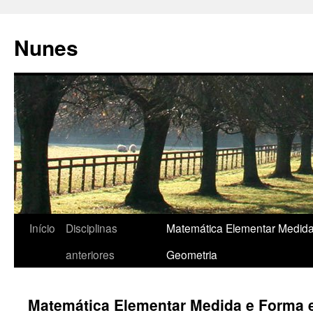
Pular
para
Nunes
o
conteúdo
Início
Disciplinas
Matemática Elementar Medid
anteriores
Geometria
Matemática Elementar Medida e Forma 