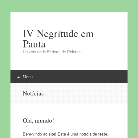
IV Negritude em
Pauta
Universidade Federal de Pelotas
Menu
Pular
Notícias
para
o
conteúdo
Olá, mundo!
Bem-vindo ao site! Esta é uma notícia de teste.