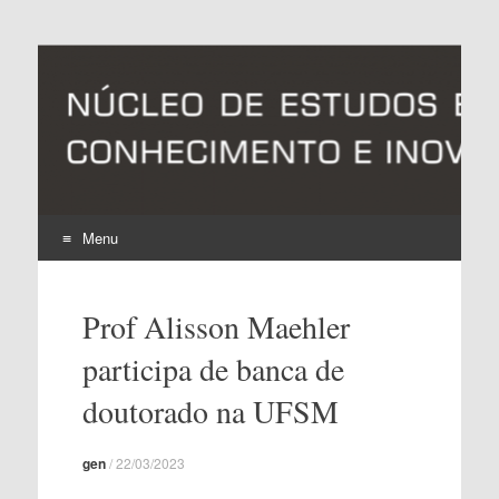
NEECI – Núcleo de
Universidade Federal de Pelotas
Estudos em Estratégia,
Conhecimento e
Inovação
Menu
Pular
para
Prof Alisson Maehler
o
conteúdo
participa de banca de
doutorado na UFSM
gen
/
22/03/2023