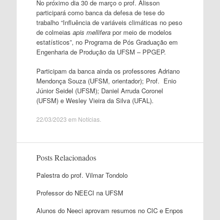
No próximo dia 30 de março o prof. Alisson
participará como banca da defesa de tese do
trabalho “Influência de variáveis climáticas no peso
de colmeias
apis mellifera
por meio de modelos
estatísticos”, no Programa de Pós Graduação em
Engenharia de Produção da UFSM – PPGEP.
Participam da banca ainda os professores Adriano
Mendonça Souza (UFSM, orientador); Prof. Enio
Júnior Seidel (UFSM); Daniel Arruda Coronel
(UFSM) e Wesley Vieira da Silva (UFAL).
22/03/2023
em
Notícias
.
Posts Relacionados
Palestra do prof. Vilmar Tondolo
Professor do NEECI na UFSM
Alunos do Neeci aprovam resumos no CIC e Enpos