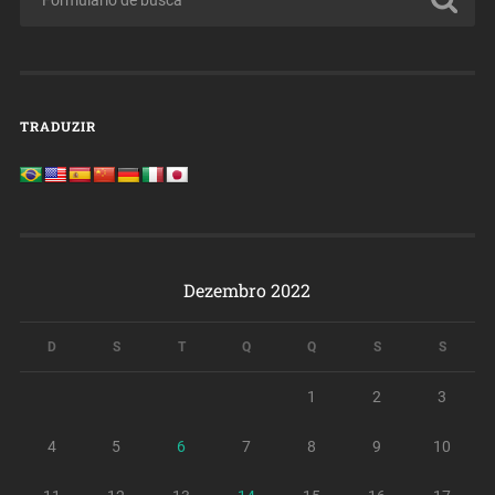
TRADUZIR
Dezembro 2022
D
S
T
Q
Q
S
S
1
2
3
4
5
6
7
8
9
10