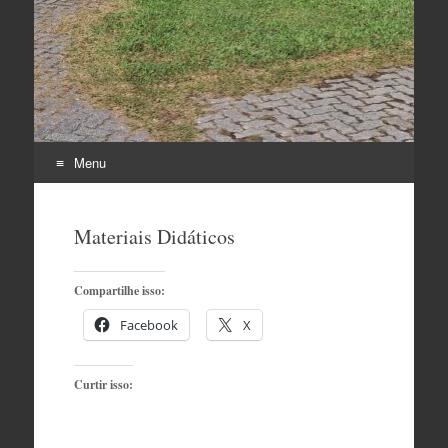
Menu
Pular
para
Materiais Didáticos
o
conteúdo
Compartilhe isso:
Facebook
X
Curtir isso: