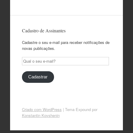
Cadastro de Assinantes
Cadastre o seu e-mail para receber notificações de
novas publicações.
Qual
o
seu
e-
Cadastrar
mail?
Criado com WordPress
|
Tema Expound por
Konstantin Kovshenin