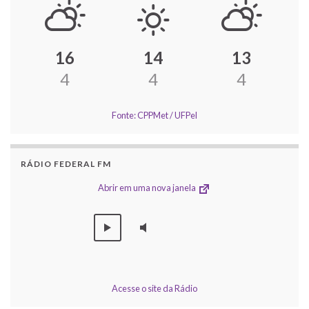
16
14
13
4
4
4
Fonte: CPPMet / UFPel
RÁDIO FEDERAL FM
Abrir em uma nova janela
Acesse o site da Rádio