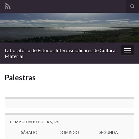
Alte
form
Search for:
de
pesq
Laboratório de Estudos Interdisciplinares de Cultura
Alter
Material
nave
Palestras
TEMPO EM PELOTAS, RS
SÁBADO
DOMINGO
SEGUNDA