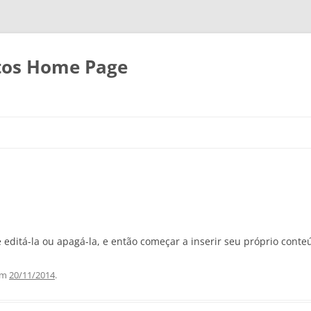
attos Home Page
e editá-la ou apagá-la, e então começar a inserir seu próprio conte
em
20/11/2014
.