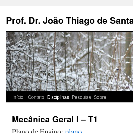
Pular
para
Prof. Dr. João Thiago de San
o
conteúdo
Início
Contato
Disciplinas
Pesquisa
Sobre
Mecânica Geral I – T1
Plano de Ensino:
plano