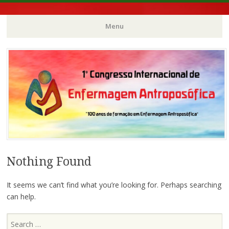
100 anos de formação em Enfermagem Antroposófica
1° Congresso
Menu
Internacional de
Skip
to
content
Enfermagem
Antroposófica
Nothing Found
It seems we can’t find what you’re looking for. Perhaps searching
can help.
Search