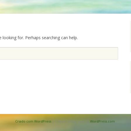
e looking for. Perhaps searching can help.
Criado com WordPress
|
Theme: Misty Lake by
WordPress.com
.