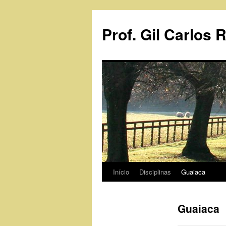
Pular
para
Prof. Gil Carlos 
o
conteúdo
Início
Disciplinas
Guaiaca
Guaiaca