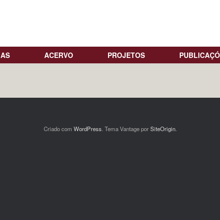
IAS
ACERVO
PROJETOS
PUBLICAÇÓ
Criado com
WordPress
. Tema Vantage por
SiteOrigin
.