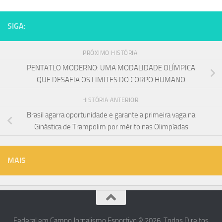
SIGA:
PRÓXIMO HISTÓRIA
PENTATLO MODERNO: UMA MODALIDADE OLÍMPICA
QUE DESAFIA OS LIMITES DO CORPO HUMANO
HISTÓRIA ANTERIOR
Brasil agarra oportunidade e garante a primeira vaga na
Ginástica de Trampolim por mérito nas Olimpíadas
MAIS
Federal em Campo Jornalismo Esportivo © 2026. Todos Direitos