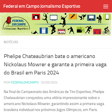
Federal em Campo Jornalismo Esportivo
Skip to content
NOTÍCIAS
Phelipe Chateaubrian bate o americano
Nickolaus Mowrer e garante a primeira vaga
do Brasil em Paris 2024
POR
FEDERALEMCAMPO
·
02/05/2024
Na final do Campeonato das Américas de Tiro Esportivo, Phelipe
Chateaubrian conquistou uma vitória impressionante sobre o
americano Nickolaus Mowrer, garantindo assim a primeira vaga
brasileira individual nos próximos Jogos Olímpicos, em Paris.