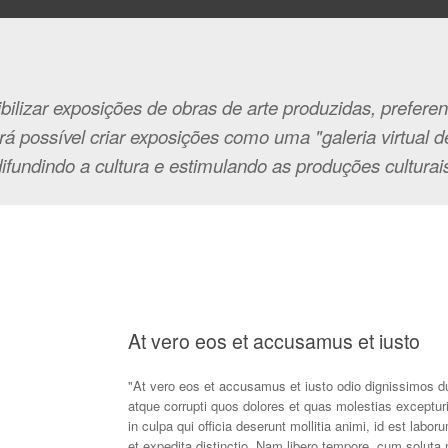
ilizar exposições de obras de arte produzidas, prefere
rá possível criar exposições como uma "galeria virtual de
ifundindo a cultura e estimulando as produções culturai
At vero eos et accusamus et iusto
"At vero eos et accusamus et iusto odio dignissimos du
atque corrupti quos dolores et quas molestias excepturi
in culpa qui officia deserunt mollitia animi, id est lab
et expedita distinctio. Nam libero tempore, cum soluta 