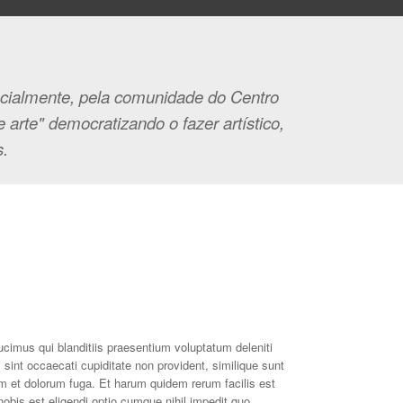
ncialmente, pela comunidade do Centro
 arte" democratizando o fazer artístico,
s.
cimus qui blanditiis praesentium voluptatum deleniti
 sint occaecati cupiditate non provident, similique sunt
orum et dolorum fuga. Et harum quidem rerum facilis est
nobis est eligendi optio cumque nihil impedit quo