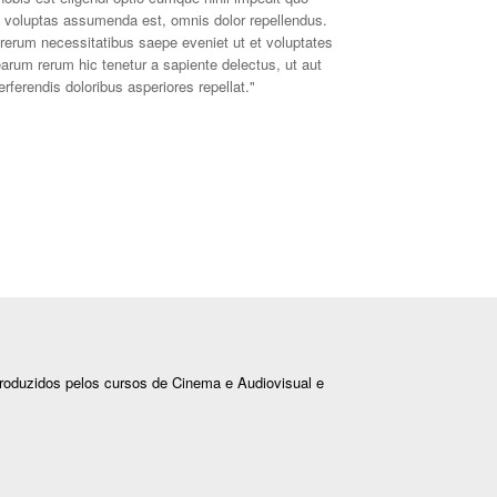
voluptas assumenda est, omnis dolor repellendus.
 rerum necessitatibus saepe eveniet ut et voluptates
arum rerum hic tenetur a sapiente delectus, ut aut
rferendis doloribus asperiores repellat."
roduzidos pelos cursos de Cinema e Audiovisual e