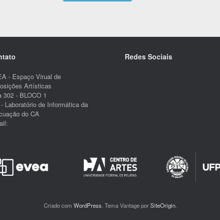
ntato
Redes Sociais
A - Espaço Virual de
osições Artísticas
a 302 - BLOCO 1
- Laboratório de Informática da
cuação do CA
il:
Criado com
WordPress
. Tema Vantage por
SiteOrigin
.