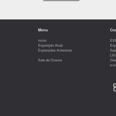
Menu
Co
Início
EVE
Exposição Atual
Exp
Exposições Anteriores
Sal
LIG 
Gra
Sala de Cinema
e-ma