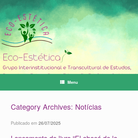
Skip
to
content
Menu
Category Archives:
Notícias
Publicado em
26/07/2025
Lançamento do livro “El abecé de la