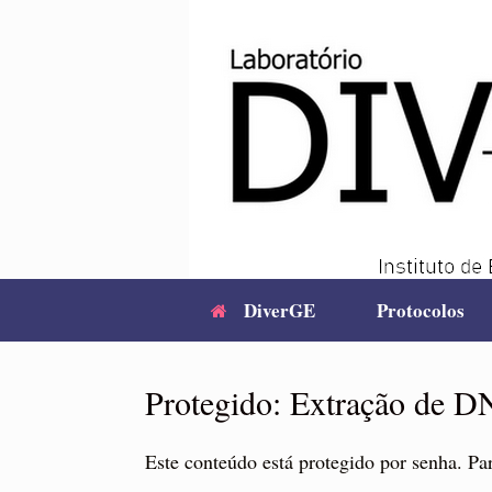
Skip
to
content
DiverGE
Protocolos
Protegido: Extração de 
Este conteúdo está protegido por senha. Par