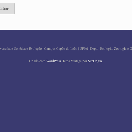
versidade Genética e Evolução | Campus Capão do Leão | UFPel | Depto. Ecologia, Zoologia e G
Criado com
WordPress
. Tema Vantage por
SiteOrigin
.