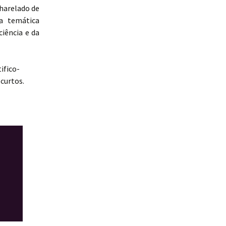
harelado de
a temática
iência e da
ifico-
 curtos.