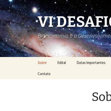
Pular
para
o
VI DESAF
conteúdo
Bioeconomia e o Desenvolvimen
Sobre
Edital
Datas importantes
Contato
Sob