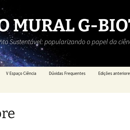
IO MURAL G-BI
to Sustentável: popularizando o papel da ciên
V Espaço Ciência
Dúvidas Frequentes
Edições anterior
re