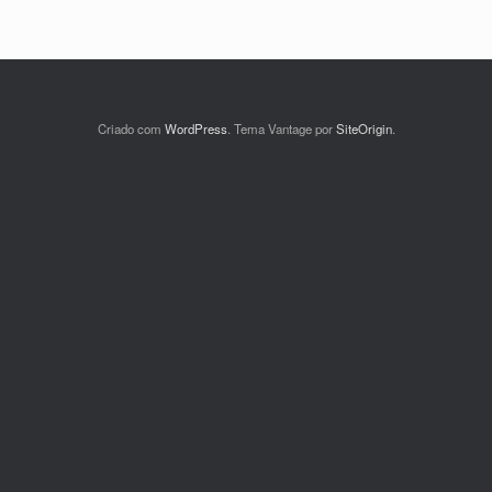
Criado com
WordPress
. Tema Vantage por
SiteOrigin
.