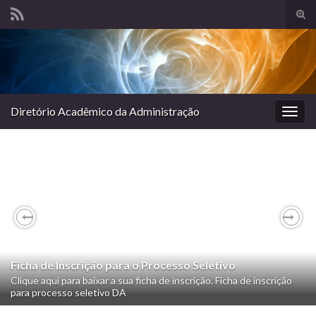
Alte
form
Search for:
de
pesq
Diretório Acadêmico da Administração
Alter
nave
Previous
Nex
Ficha de Inscrição para o Processo Seletivo
Clique aqui para baixar a sua ficha de inscrição. Ficha de inscrição
para processo seletivo DA