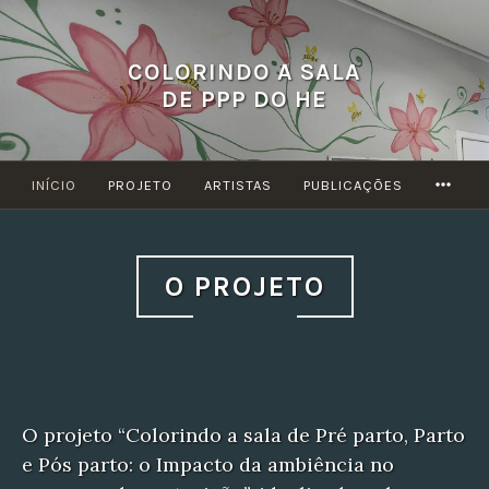
Ir
para
COLORINDO A SALA
conteúdo
DE PPP DO HE
MOR
INÍCIO
PROJETO
ARTISTAS
PUBLICAÇÕES
O PROJETO
O projeto “Colorindo a sala de Pré parto, Parto
e Pós parto: o Impacto da ambiência no