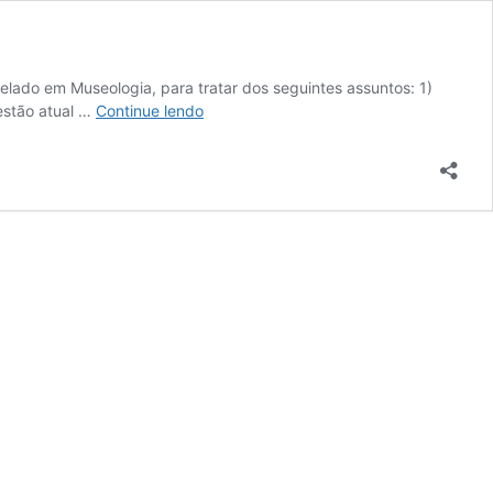
elado em Museologia, para tratar dos seguintes assuntos: 1)
12
estão atual …
Continue lendo
de
abril
de
2018