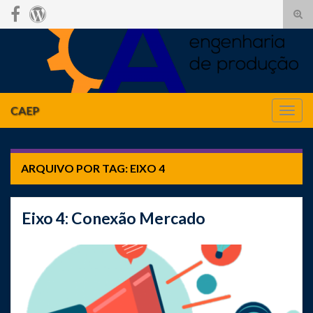
Alte
form
Search for:
de
pesq
CAEP
Alter
nave
ARQUIVO POR TAG:
EIXO 4
Eixo 4: Conexão Mercado