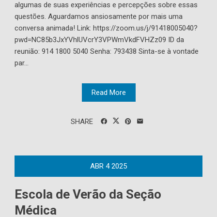
algumas de suas experiências e percepções sobre essas
questões. Aguardamos ansiosamente por mais uma
conversa animada! Link: https://zoom.us/j/91418005040?
pwd=NC85b3JxYVhlUVcrY3VPWmVkdFVHZz09 ID da
reunião: 914 1800 5040 Senha: 793438 Sinta-se à vontade
par...
Read More
SHARE
ABR
4
2025
Escola de Verão da Seção
Médica