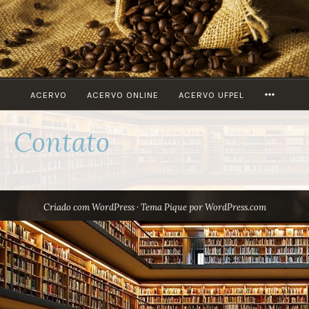
Ir
para
conteúdo
MORE
ACERVO
ACERVO ONLINE
ACERVO UFPEL
Contato
Criado com WordPress
·
Tema Pique por
WordPress.com