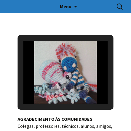
Pesquis
Menu
por:
Pular
UFPEL – ABERTURA
para
CULTURAL 2019
o
conteúdo
AGRADECIMENTO ÀS COMUNIDADES
Colegas, professores, técnicos, alunos, amigos,