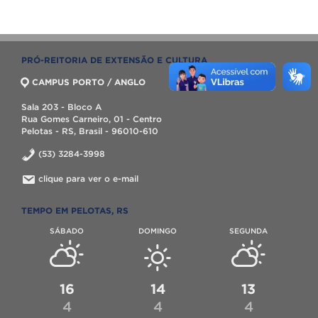
PRÓ-REITORIA DE EXTENSÃO E CULTURA
CAMPUS PORTO / ANGLO
Sala 203 - Bloco A
Rua Gomes Carneiro, 01 - Centro
Pelotas - RS, Brasil - 96010-610
(53) 3284-3998
clique para ver o e-mail
TEMPO EM PELOTAS, RS
SÁBADO
DOMINGO
SEGUNDA
16
14
13
4
4
4