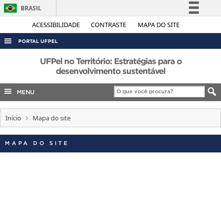
BRASIL
Simplifique!
ACESSIBILIDADE
CONTRASTE
MAPA DO SITE
Comunica BR
PORTAL UFPEL
Participe
ACESSO À INFORMAÇÃO
UFPel no Território: Estratégias para o
Acesso à informação
desenvolvimento sustentável
AUDITORIA
Legislação
MENU
COBALTO
Canais
CONCURSOS
Início
Mapa do site
EDITAIS
INTERNACIONAL
MAPA DO SITE
OUVIDORIA
PORTARIAS
TELEFONES