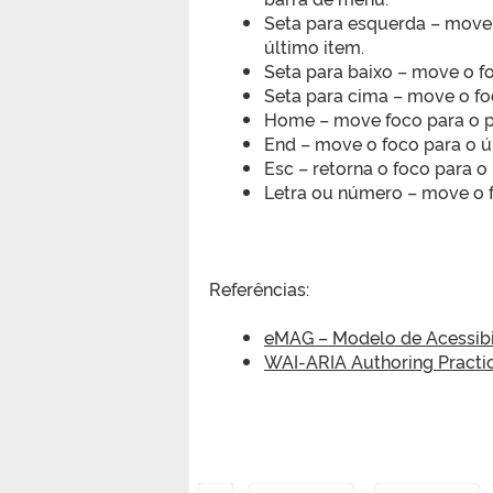
Seta para esquerda – move o
último item.
Seta para baixo – move o 
Seta para cima – move o f
Home – move foco para o p
End – move o foco para o 
Esc – retorna o foco para o
Letra ou número – move o fo
Referências:
eMAG – Modelo de Acessibi
WAI-ARIA Authoring Practi