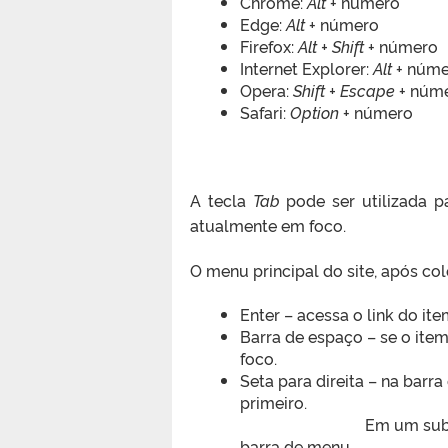
Chrome:
Alt
+ número
Edge:
Alt
+ número
Firefox:
Alt + Shift
+ número
Internet Explorer:
Alt
+ núme
Opera:
Shift + Escape
+ núm
Safari:
Option
+ número
A tecla
Tab
pode ser utilizada p
atualmente em foco.
O menu principal do site, após co
Enter – acessa o link do it
Barra de espaço – se o ite
foco.
Seta para direita – na barr
primeiro.
Em um subm
barra de menu.