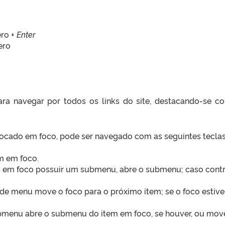
ro +
Enter
ero
ara navegar por todos os links do site, destacando-se 
locado em foco, pode ser navegado com as seguintes teclas
em em foco.
m em foco possuir um submenu, abre o submenu; caso contrá
a de menu move o foco para o próximo item; se o foco estive
enu abre o submenu do item em foco, se houver, ou move