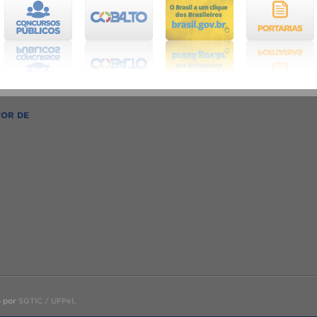
TOR DE
o por
SGTIC / UFPel
.