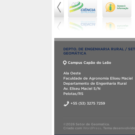
DEPTO. DE ENGENHARIA RURAL / SE
GEOMÁTICA
Campus Capão do Leão
Ala Oeste
Faculdade de Agronomia Eliseu Maciel
Departamento de Engenharia Rural
Av. Eliseu Maciel S/N
Pelotas/RS
+55 (53) 3275 7259
©2026 Setor de Geomatica.
Criado com
WordPress
.
Tema desenvolvid