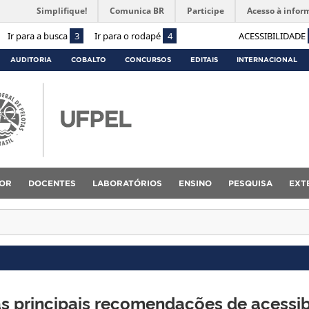
Simplifique!
Comunica BR
Participe
Acesso à infor
Ir para a busca
3
Ir para o rodapé
4
ACESSIBILIDADE
AUDITORIA
COBALTO
CONCURSOS
EDITAIS
INTERNACIONAL
TOR
DOCENTES
LABORATÓRIOS
ENSINO
PESQUISA
EXT
as principais recomendações de acessib