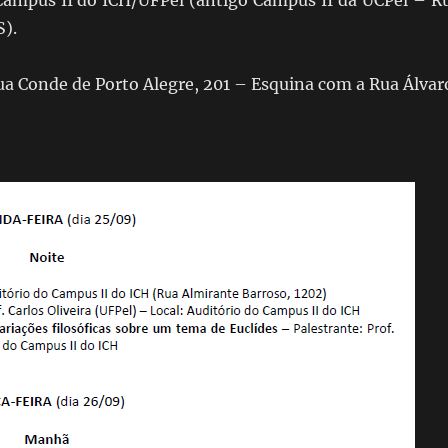
 Campus II do ICH/UFPel (antigo Campus II da UCPel – R
S).
Rua Conde de Porto Alegre, 201 – Esquina com a Rua Álvar