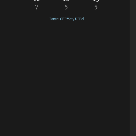
7
5
5
Fonte: CPPMet / UFPel