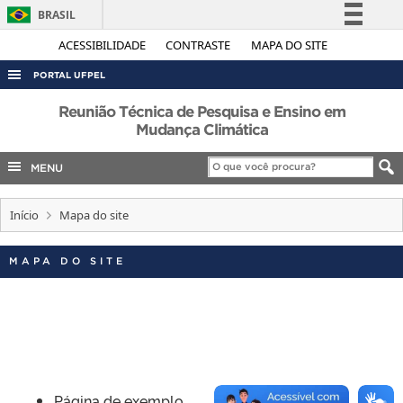
BRASIL
Simplifique!
ACESSIBILIDADE
CONTRASTE
MAPA DO SITE
Comunica BR
PORTAL UFPEL
Participe
ACESSO À INFORMAÇÃO
Reunião Técnica de Pesquisa e Ensino em
Acesso à informação
Mudança Climática
AUDITORIA
Legislação
MENU
COBALTO
Canais
CONCURSOS
Início
Mapa do site
EDITAIS
INTERNACIONAL
MAPA DO SITE
OUVIDORIA
PORTARIAS
TELEFONES
Página de exemplo