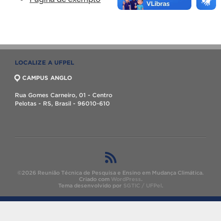
LOCALIZE A UFPEL
CAMPUS ANGLO
Rua Gomes Carneiro, 01 - Centro
Pelotas - RS, Brasil - 96010-610
©2026 Reunião Técnica de Pesquisa e Ensino em Mudança Climática.
Criado com
WordPress
.
Tema desenvolvido por
SGTIC / UFPel
.