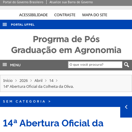
Portal do Governo Brasileiro
Atualize sua Barra de Governo
ACESSIBILIDADE
CONTRASTE
MAPA DO SITE
PORTAL UFPEL
ACESSO À INFORMAÇÃO
Progrma de Pós
AUDITORIA
Graduação em Agronomia
COBALTO
MENU
CONCURSOS
EDITAIS
Início
2026
Abril
14
INTERNACIONAL
14ª Abertura Oficial da Colheita da Oliva.
OUVIDORIA
SEM CATEGORIA
>
PORTARIAS
TELEFONES
14ª Abertura Oficial da