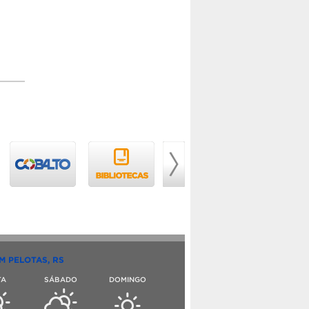
M PELOTAS, RS
TA
SÁBADO
DOMINGO