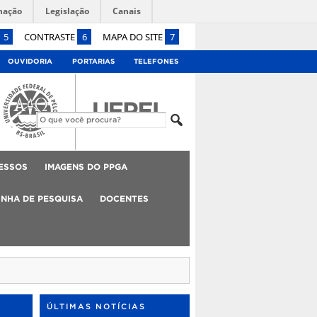
mação
Legislação
Canais
5
CONTRASTE
6
MAPA DO SITE
7
OUVIDORIA
PORTARIAS
TELEFONES
ESSOS
IMAGENS DO PPGA
INHA DE PESQUISA
DOCENTES
ÚLTIMAS NOTÍCIAS