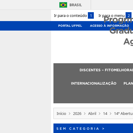
BRASIL
Ir para o conteúdo
1
Ir para o menu
2
Progrm
PORTAL UFPEL
ACESSO À INFORMAÇÃO
Grad
A
DISCENTES – FITOMELHOR
INTERNACIONALIZAÇÃO
PLAN
Início
2026
Abril
14
14ª Abertur
SEM CATEGORIA
>