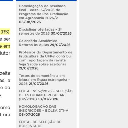
Homologação do resultado
final – edital 57/2026 do
Programa de Pós Graduação
em Agronomia 2026/2.
06/08/2026
Disciplinas ofertadas – 2º
(RS),
semestre de 2026
30/07/2026
e ser
Calendário Acadêmico –
te em
Retorno às Aullas
29/07/2026
dutor
Professor do Departamento de
Fruticultura da UFPel contribui
com reportagem da revista
Veja Saúde sobre azeitonas
21/07/2026
zeite
Testes de competência em
as, a
leitura em língua estrangeira –
2026
21/07/2026
de do
EDITAL Nº 57/2026 – SELEÇÃO
.
DE ESTUDANTE REGULAR
(02/2026)
10/07/2026
 como
HOMOLOGAÇÃO DAS
INSCRIÇÕES – BOLSA DTI-A
ltura
06/07/2026
EDITAL DE SELEÇÃO DE
BOLSISTA DE