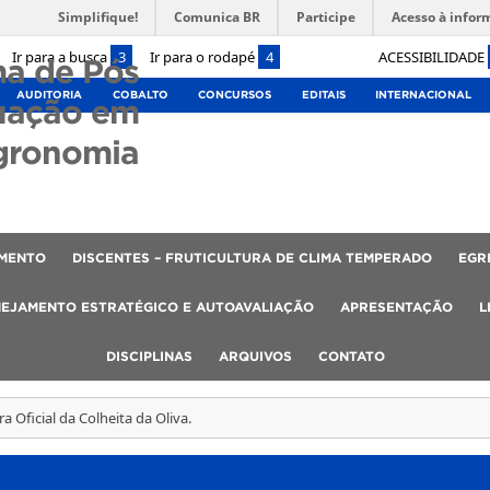
Simplifique!
Comunica BR
Participe
Acesso à infor
Ir para a busca
3
Ir para o rodapé
4
ACESSIBILIDADE
a de Pós
AUDITORIA
COBALTO
CONCURSOS
EDITAIS
INTERNACIONAL
uação em
gronomia
AMENTO
DISCENTES – FRUTICULTURA DE CLIMA TEMPERADO
EGR
EJAMENTO ESTRATÉGICO E AUTOAVALIAÇÃO
APRESENTAÇÃO
L
DISCIPLINAS
ARQUIVOS
CONTATO
a Oficial da Colheita da Oliva.